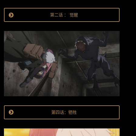
第二话 ： 觉醒
第四话：牺牲