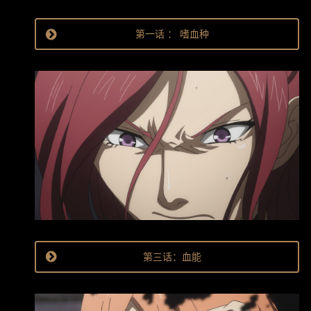
第一话 ： 嗜血种
第三话：血能